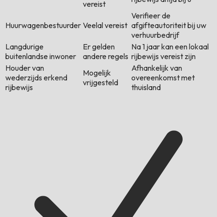
vereist
Verifieer de
Huurwagenbestuurder
Veelal vereist
afgifteautoriteit bij uw
verhuurbedrijf
Langdurige
Er gelden
Na 1 jaar kan een lokaal
buitenlandse inwoner
andere regels
rijbewijs vereist zijn
Houder van
Afhankelijk van
Mogelijk
wederzijds erkend
overeenkomst met
vrijgesteld
rijbewijs
thuisland