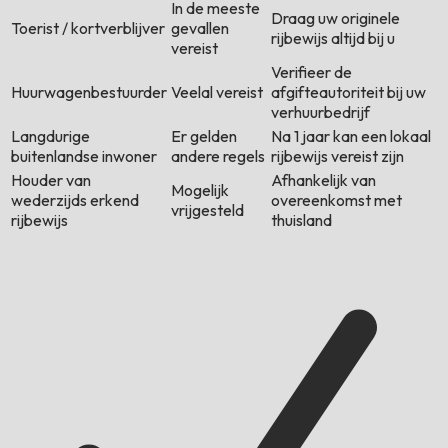
In de meeste
Draag uw originele
Toerist / kortverblijver
gevallen
rijbewijs altijd bij u
vereist
Verifieer de
Huurwagenbestuurder
Veelal vereist
afgifteautoriteit bij uw
verhuurbedrijf
Langdurige
Er gelden
Na 1 jaar kan een lokaal
buitenlandse inwoner
andere regels
rijbewijs vereist zijn
Houder van
Afhankelijk van
Mogelijk
wederzijds erkend
overeenkomst met
vrijgesteld
rijbewijs
thuisland