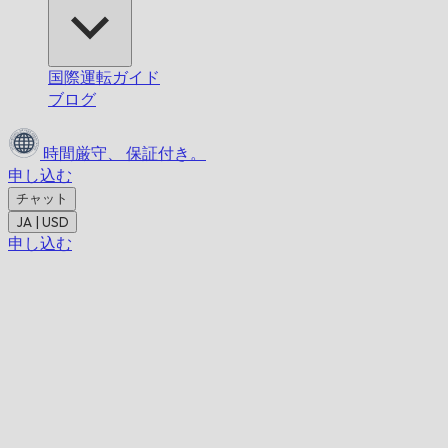
国際運転ガイド
ブログ
時間厳守、
保証付き。
申し込む
チャット
JA | USD
申し込む