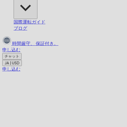
国際運転ガイド
ブログ
時間厳守、
保証付き。
申し込む
チャット
JA | USD
申し込む