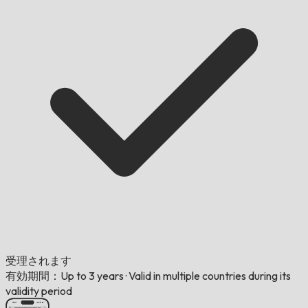
受理されます
有効期間：Up to 3 years
·
Valid in multiple countries during its
validity period