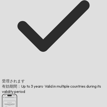
受理されます
有効期間：Up to 3 years
·
Valid in multiple countries during its
validity period