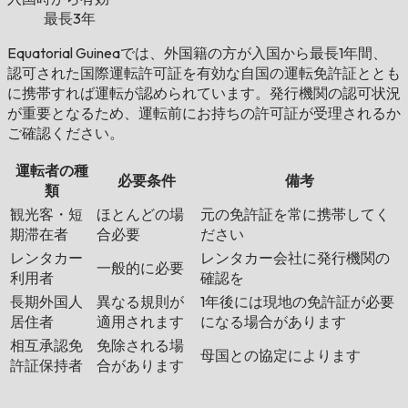
最長3年
Equatorial Guineaでは、外国籍の方が入国から最長1年間、
認可された国際運転許可証を有効な自国の運転免許証ととも
に携帯すれば運転が認められています。発行機関の認可状況
が重要となるため、運転前にお持ちの許可証が受理されるか
ご確認ください。
運転者の種
必要条件
備考
類
観光客・短
ほとんどの場
元の免許証を常に携帯してく
期滞在者
合必要
ださい
レンタカー
レンタカー会社に発行機関の
一般的に必要
利用者
確認を
長期外国人
異なる規則が
1年後には現地の免許証が必要
居住者
適用されます
になる場合があります
相互承認免
免除される場
母国との協定によります
許証保持者
合があります