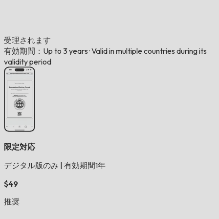
受理されます
有効期間：Up to 3 years
·
Valid in multiple countries during its
validity period
限定対応
デジタル版のみ
|
有効期間1年
$49
推奨