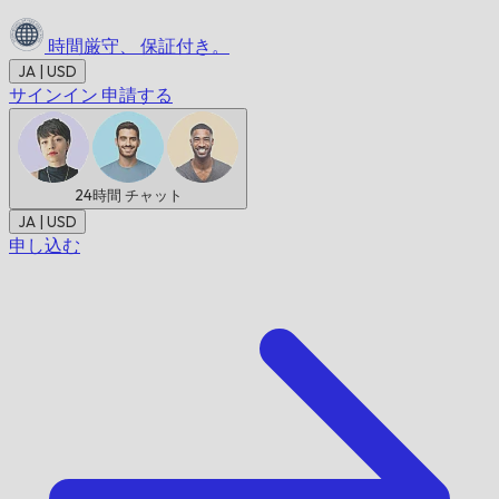
時間厳守、
保証付き。
JA | USD
サインイン
申請する
24時間
チャット
JA | USD
申し込む