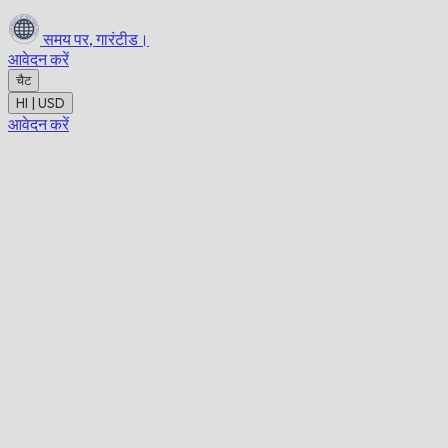
समय पर,
गारंटीड।
आवेदन करें
चैट
HI | USD
आवेदन करें