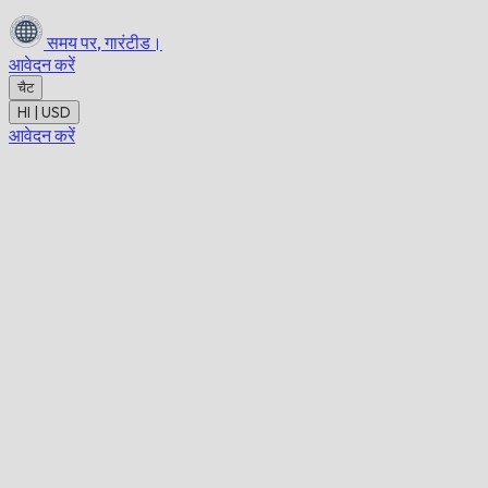
समय पर,
गारंटीड।
आवेदन करें
चैट
HI | USD
आवेदन करें