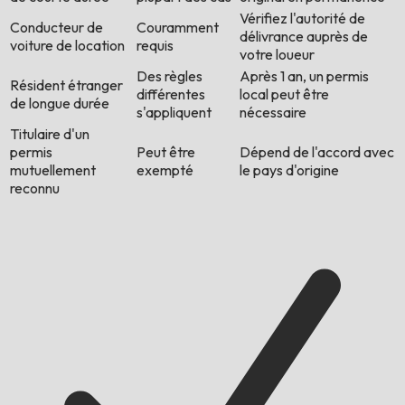
Vérifiez l'autorité de
Conducteur de
Couramment
délivrance auprès de
voiture de location
requis
votre loueur
Des règles
Après 1 an, un permis
Résident étranger
différentes
local peut être
de longue durée
s'appliquent
nécessaire
Titulaire d'un
permis
Peut être
Dépend de l'accord avec
mutuellement
exempté
le pays d'origine
reconnu