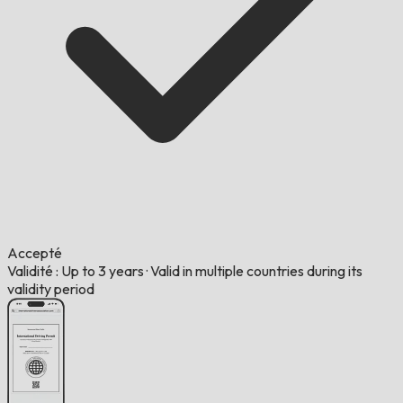
Accepté
Validité : Up to 3 years
·
Valid in multiple countries during its
validity period