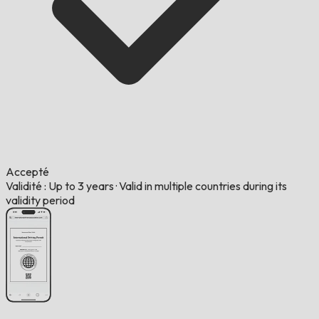
Accepté
Validité : Up to 3 years
·
Valid in multiple countries during its
validity period