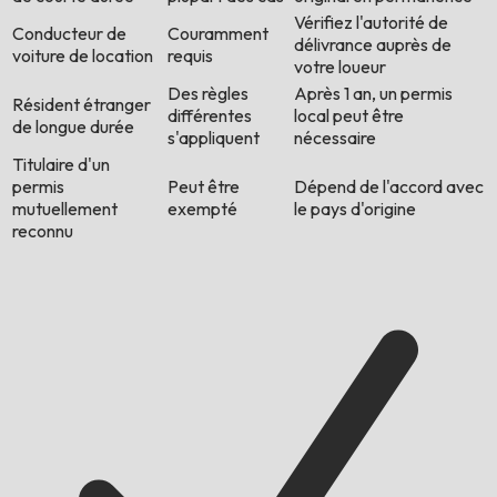
Vérifiez l'autorité de
Conducteur de
Couramment
délivrance auprès de
voiture de location
requis
votre loueur
Des règles
Après 1 an, un permis
Résident étranger
différentes
local peut être
de longue durée
s'appliquent
nécessaire
Titulaire d'un
permis
Peut être
Dépend de l'accord avec
mutuellement
exempté
le pays d'origine
reconnu