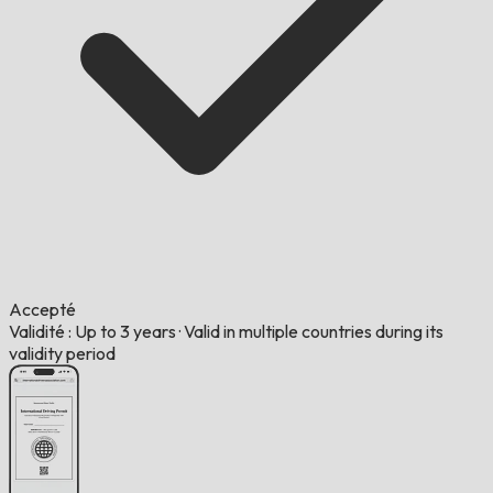
Accepté
Validité : Up to 3 years
·
Valid in multiple countries during its
validity period