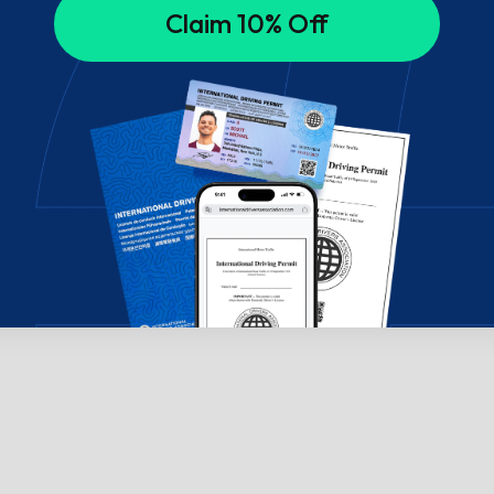
Claim 10% Off
ico. ¿Necesitas ayuda? ¡Chatea con nosotros!