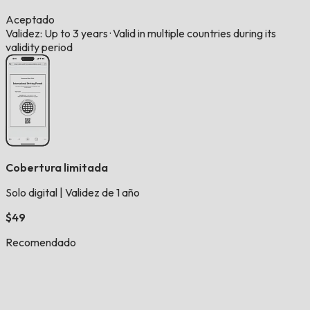
Aceptado
Validez: Up to 3 years
·
Valid in multiple countries during its
validity period
Cobertura limitada
Solo digital
|
Validez de 1 año
$49
Recomendado