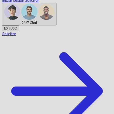
Iniciar sesión
Solicitar
24/7
Chat
ES | USD
Solicitar