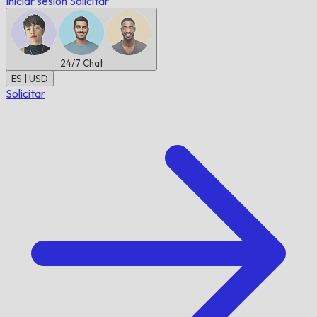
Iniciar sesión
Solicitar
24/7
Chat
ES | USD
Solicitar