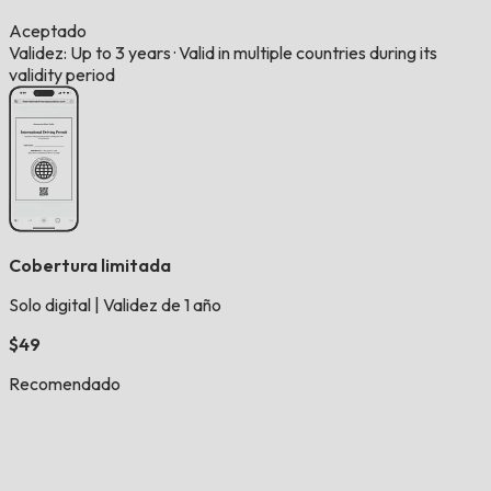
Aceptado
Validez: Up to 3 years
·
Valid in multiple countries during its
validity period
Cobertura limitada
Solo digital
|
Validez de 1 año
$49
Recomendado