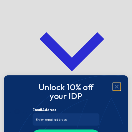
Unlock 10% off
your IDP
Email Address
Angola Driving Guide