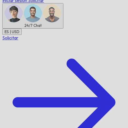
Iniciar sesión
Solicitar
24/7
Chat
ES | USD
Solicitar