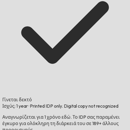
Γίνεται δεκτό
Ισχύς: 1 year
·
Printed IDP only. Digital copy not recognized
Αναγνωρίζεται για 1 χρόνο εδώ. Το IDP σας παραμένει
έγκυρο για ολόκληρη τη διάρκειά του σε 189+ άλλους
προορισμούς.