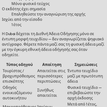
Μόνο φυσικό τεύχος
Ο εκδότης έχει σημασία
Επαληθεύστε την αναγνώριση της αρχής
Ισχύει από την είσοδο
1 έτος
Η Dubai δέχεται τη Διεθνή Άδεια Οδήγησης μόνο σε
έντυπη μορφή τευχιδίου — δεν αναγνωρίζεται ψηφιακό
αντίγραφο. Φέρετε πάντα μαζί σας τη φυσική άδεια μαζί
με την έγκυρη εθνική άδεια οδήγησής σας όταν
οδηγείτε.
Τύπος οδηγού
Απαίτηση
Σημειώσεις
Τουρίστας /
Απαιτείται στις
Έντυπο τευχίδιο
βραχυπρόθεσμος
περισσότερες
μαζί με πρωτότυπη
επισκέπτης
περιπτώσεις
άδεια
Οδηγός
Φυσικό τευχίδιο —
Συνήθως
ενοικιαζόμενου
επιβεβαιώστε την
απαιτείται
αυτοκινήτου
αρχή έκδοσης
Μετά από 1 έτος,
Μακροπρόθεσμος
Ισχύουν