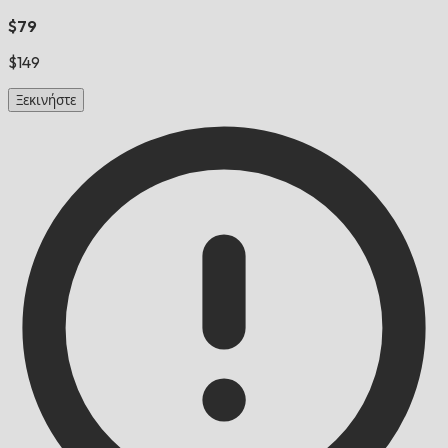
$79
$149
Ξεκινήστε