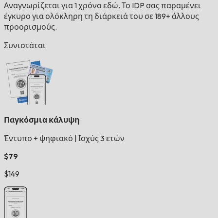
Αναγνωρίζεται για 1 χρόνο εδώ. Το IDP σας παραμένει
έγκυρο για ολόκληρη τη διάρκειά του σε 189+ άλλους
προορισμούς.
Συνιστάται
Παγκόσμια κάλυψη
Έντυπο + ψηφιακό
|
Ισχύς 3 ετών
$79
$149