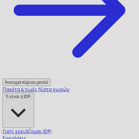
Άνοιγμα κύριου μενού
Πακέτα & τιμές
Λίστα χωρών
Τι είναι η IDP;
Γιατί χρειάζομαι IDP;
Εγγυήσεις