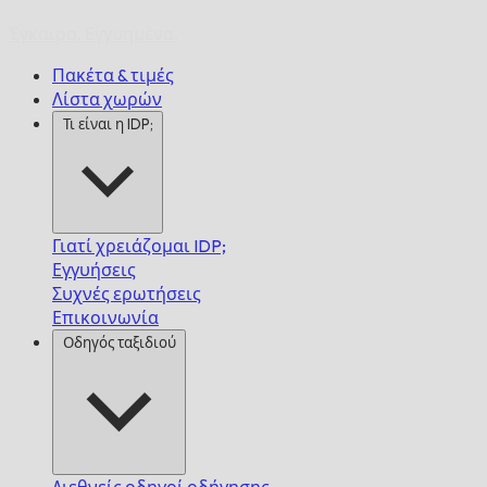
Έγκαιρα,
Εγγυημένα.
Πακέτα & τιμές
Λίστα χωρών
Τι είναι η IDP;
Γιατί χρειάζομαι IDP;
Εγγυήσεις
Συχνές ερωτήσεις
Επικοινωνία
Οδηγός ταξιδιού