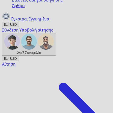
Διεθνείς οδηγοί οδήγησης
Άρθρα
Έγκαιρα,
Εγγυημένα.
EL | USD
Σύνδεση
Υποβολή αίτησης
24/7
Συνομιλία
EL | USD
Αίτηση