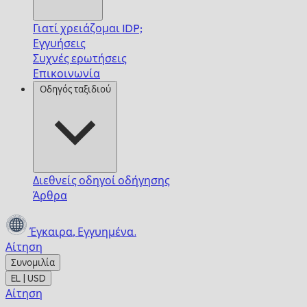
Γιατί χρειάζομαι IDP;
Εγγυήσεις
Συχνές ερωτήσεις
Επικοινωνία
Οδηγός ταξιδιού
Διεθνείς οδηγοί οδήγησης
Άρθρα
Έγκαιρα,
Εγγυημένα.
Αίτηση
Συνομιλία
EL | USD
Αίτηση