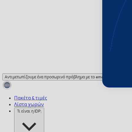
Αντιμετωπίζουμε ένα προσωρινό πρόβλημα με το email. Χρειάζεστε βο
Πακέτα & τιμές
Λίστα χωρών
Τι είναι η IDP;