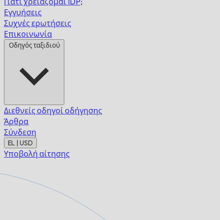
Γιατί χρειάζομαι IDP;
Εγγυήσεις
Συχνές ερωτήσεις
Επικοινωνία
Οδηγός ταξιδιού
Διεθνείς οδηγοί οδήγησης
Άρθρα
Σύνδεση
EL | USD
Υποβολή αίτησης