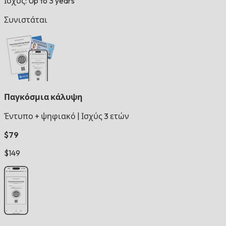
Ισχύς: Up to 3 years
Συνιστάται
Παγκόσμια κάλυψη
Έντυπο + ψηφιακό
|
Ισχύς 3 ετών
$79
$149