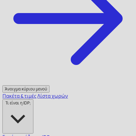
Άνοιγμα κύριου μενού
Πακέτα & τιμές
Λίστα χωρών
Τι είναι η IDP;