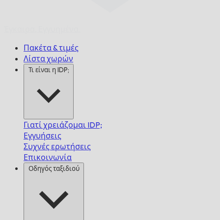
Έγκαιρα,
Εγγυημένα.
Πακέτα & τιμές
Λίστα χωρών
Τι είναι η IDP;
Γιατί χρειάζομαι IDP;
Εγγυήσεις
Συχνές ερωτήσεις
Επικοινωνία
Οδηγός ταξιδιού