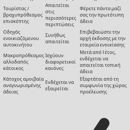
Απαιτείται
Τουρίστας /
Φέρετε πάντα μαζί
στις
βραχυπρόθεσμος
σας την πρωτότυπη
περισσότερες
επισκέπτης
άδεια
περιπτώσεις
Οδηγός
Επιβεβαιώστε την
Συνήθως
ενοικιαζόμενου
αρχή έκδοσης με την
απαιτείται
αυτοκινήτου
εταιρεία ενοικίασης
Μετά από 1 έτος,
Μακροπρόθεσμος
Ισχύουν
ενδέχεται να
αλλοδαπός
διαφορετικοί
απαιτείται τοπική
κάτοικος
κανόνες
άδεια
Κάτοχος αμοιβαία
Εξαρτάται από τη
Ενδέχεται να
αναγνωρισμένης
συμφωνία της χώρας
εξαιρείται
άδειας
προέλευσης