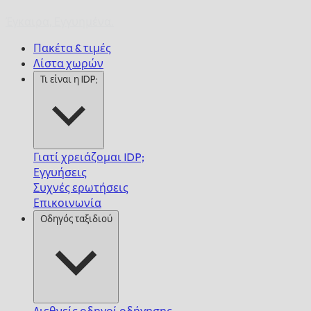
Έγκαιρα,
Εγγυημένα.
Πακέτα & τιμές
Λίστα χωρών
Τι είναι η IDP;
Γιατί χρειάζομαι IDP;
Εγγυήσεις
Συχνές ερωτήσεις
Επικοινωνία
Οδηγός ταξιδιού