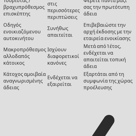
Τουρίστας /
Φέρετε πάντα μαζί
στις
βραχυπρόθεσμος
σας την πρωτότυπη
περισσότερες
επισκέπτης
άδεια
περιπτώσεις
Οδηγός
Επιβεβαιώστε την
Συνήθως
ενοικιαζόμενου
αρχή έκδοσης με την
απαιτείται
αυτοκινήτου
εταιρεία ενοικίασης
Μετά από 1 έτος,
Μακροπρόθεσμος
Ισχύουν
ενδέχεται να
αλλοδαπός
διαφορετικοί
απαιτείται τοπική
κάτοικος
κανόνες
άδεια
Κάτοχος αμοιβαία
Εξαρτάται από τη
Ενδέχεται να
αναγνωρισμένης
συμφωνία της χώρας
εξαιρείται
άδειας
προέλευσης