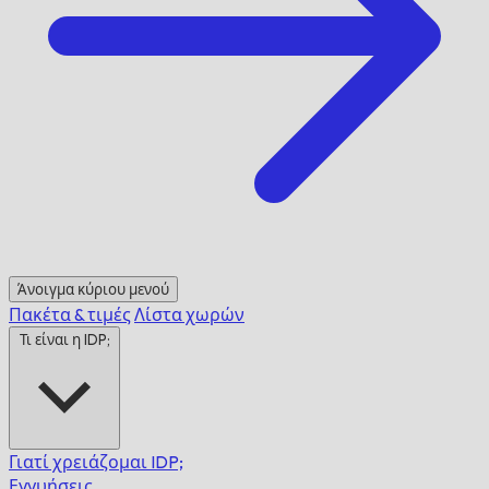
Άνοιγμα κύριου μενού
Πακέτα & τιμές
Λίστα χωρών
Τι είναι η IDP;
Γιατί χρειάζομαι IDP;
Εγγυήσεις