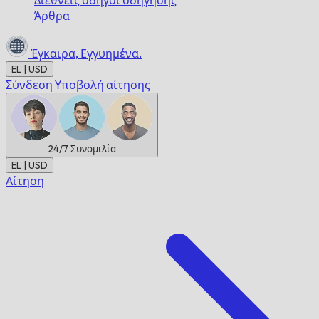
Διεθνείς οδηγοί οδήγησης
Άρθρα
Έγκαιρα,
Εγγυημένα.
EL | USD
Σύνδεση
Υποβολή αίτησης
24/7
Συνομιλία
EL | USD
Αίτηση