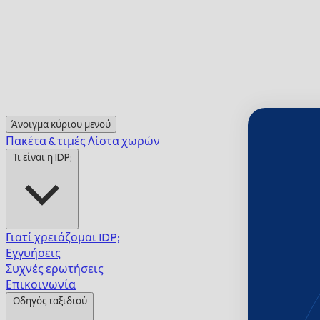
Άνοιγμα κύριου μενού
Πακέτα & τιμές
Λίστα χωρών
Τι είναι η IDP;
Γιατί χρειάζομαι IDP;
Εγγυήσεις
Συχνές ερωτήσεις
Επικοινωνία
Οδηγός ταξιδιού