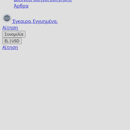
Άρθρα
Έγκαιρα,
Εγγυημένα.
Αίτηση
Συνομιλία
EL | USD
Αίτηση