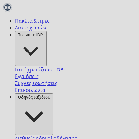
Πακέτα & τιμές
Λίστα χωρών
Τι είναι η IDP;
Γιατί χρειάζομαι IDP;
Εγγυήσεις
Συχνές ερωτήσεις
Επικοινωνία
Οδηγός ταξιδιού
Διεθνείς οδηγοί οδήγησης