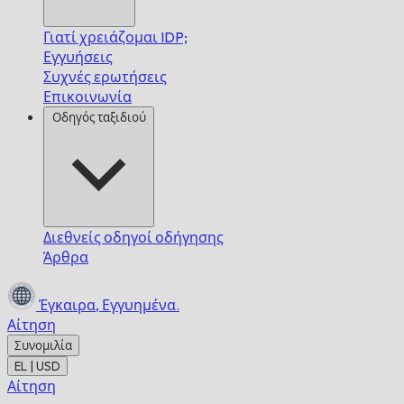
Γιατί χρειάζομαι IDP;
Εγγυήσεις
Συχνές ερωτήσεις
Επικοινωνία
Οδηγός ταξιδιού
Διεθνείς οδηγοί οδήγησης
Άρθρα
Έγκαιρα,
Εγγυημένα.
Αίτηση
Συνομιλία
EL | USD
Αίτηση