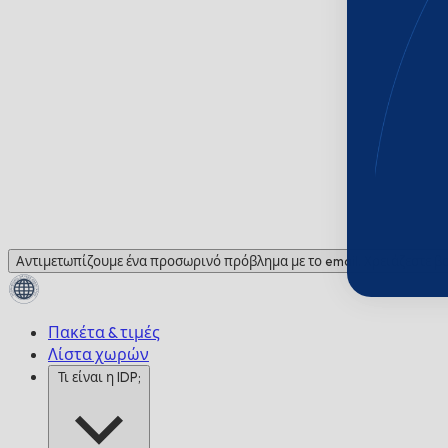
Αντιμετωπίζουμε ένα προσωρινό πρόβλημα με το email. Χρειάζεστε βο
Πακέτα & τιμές
Λίστα χωρών
Τι είναι η IDP;