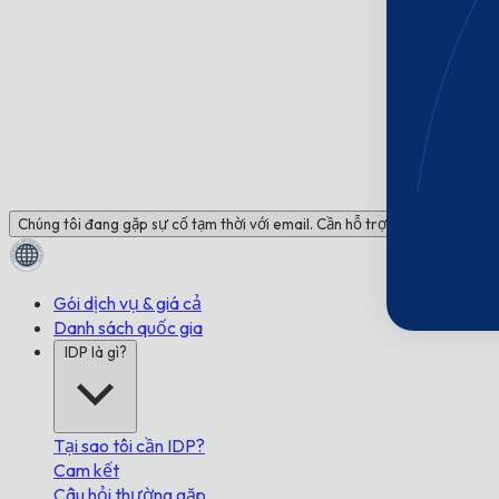
Chúng tôi đang gặp sự cố tạm thời với email. Cần hỗ trợ? Trò chuyện với 
Gói dịch vụ & giá cả
Danh sách quốc gia
IDP là gì?
Tại sao tôi cần IDP?
Cam kết
Câu hỏi thường gặp