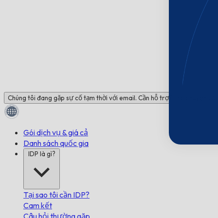
Chúng tôi đang gặp sự cố tạm thời với email. Cần hỗ trợ? Trò chuyện với 
Gói dịch vụ & giá cả
Danh sách quốc gia
IDP là gì?
Tại sao tôi cần IDP?
Cam kết
Câu hỏi thường gặp