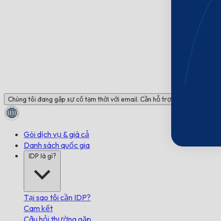
Chúng tôi đang gặp sự cố tạm thời với email. Cần hỗ trợ? Trò chuyện với 
Gói dịch vụ & giá cả
Danh sách quốc gia
IDP là gì?
Tại sao tôi cần IDP?
Cam kết
Câu hỏi thường gặp