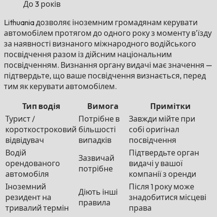
До 3 років
Lithuania дозволяє іноземним громадянам керувати
автомобілем протягом до одного року з моменту в'їзду
за наявності визнаного міжнародного водійського
посвідчення разом із дійсним національним
посвідченням. Визнання органу видачі має значення —
підтвердьте, що ваше посвідчення визнається, перед
тим як керувати автомобілем.
Тип водія
Вимога
Примітки
Турист /
Потрібне в
Завжди мійте при
короткостроковий
більшості
собі оригінал
відвідувач
випадків
посвідчення
Водій
Підтвердьте орган
Зазвичай
орендованого
видачі у вашої
потрібне
автомобіля
компанії з оренди
Іноземний
Після 1 року може
Діють інші
резидент на
знадобитися місцеві
правила
тривалий термін
права