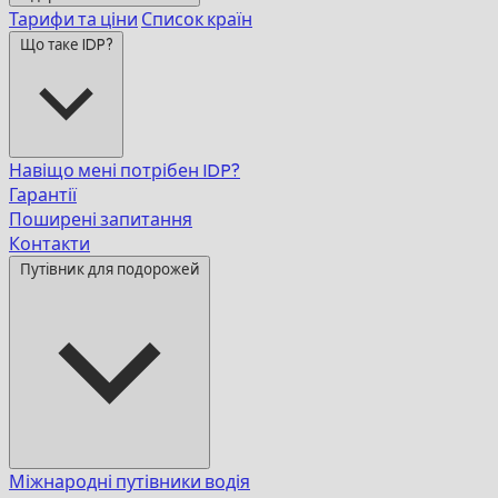
Тарифи та ціни
Список країн
Що таке IDP?
Навіщо мені потрібен IDP?
Гарантії
Поширені запитання
Контакти
Путівник для подорожей
Міжнародні путівники водія