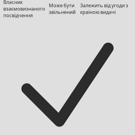
Власник
Може бути
Залежить від угоди з
взаємовизнаного
звільнений
країною видачі
посвідчення