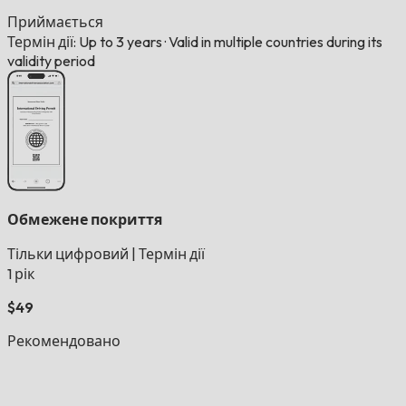
Приймається
Термін дії: Up to 3 years
·
Valid in multiple countries during its
validity period
Обмежене покриття
Тільки цифровий
|
Термін дії
1 рік
$49
Рекомендовано