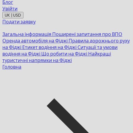
Блог
Увійти
UK | USD
Подати заявку
Загальна інформація
Поширені запитання про ВПО
Оренда автомобіля на Фіджі
Правила дорожнього руху
на Фіджі
Етикет водіння на Фіджі
Ситуації та умови
водіння на Фіджі
Що робити на Фіджі
Найкращі
туристичні напрямки на Фіджі
Головна