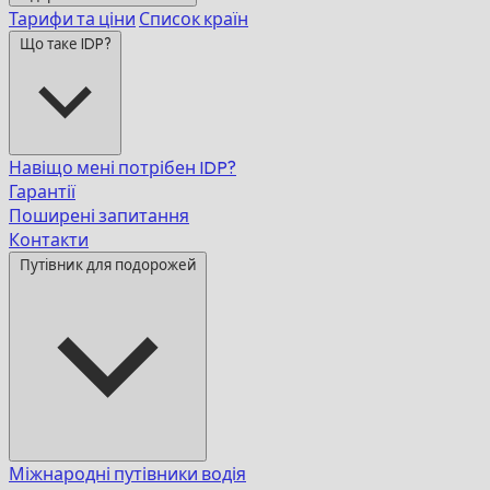
Тарифи та ціни
Список країн
Що таке IDP?
Навіщо мені потрібен IDP?
Гарантії
Поширені запитання
Контакти
Путівник для подорожей
Міжнародні путівники водія