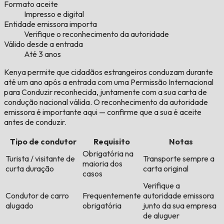
Formato aceite
Impresso e digital
Entidade emissora importa
Verifique o reconhecimento da autoridade
Válido desde a entrada
Até 3 anos
Kenya permite que cidadãos estrangeiros conduzam durante
até um ano após a entrada com uma Permissão Internacional
para Conduzir reconhecida, juntamente com a sua carta de
condução nacional válida. O reconhecimento da autoridade
emissora é importante aqui — confirme que a sua é aceite
antes de conduzir.
Tipo de condutor
Requisito
Notas
Obrigatória na
Turista / visitante de
Transporte sempre a
maioria dos
curta duração
carta original
casos
Verifique a
Condutor de carro
Frequentemente
autoridade emissora
alugado
obrigatória
junto da sua empresa
de aluguer