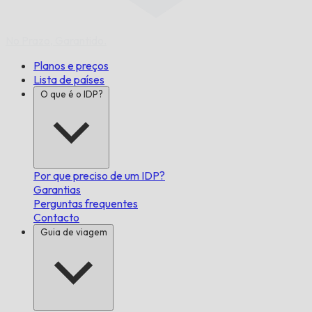
No Prazo,
Garantido.
Planos e preços
Lista de países
O que é o IDP?
Por que preciso de um IDP?
Garantias
Perguntas frequentes
Contacto
Guia de viagem