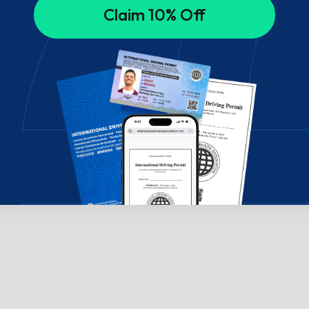
Claim 10% Off
do nas na czacie!