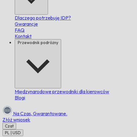
Dlaczego potrzebuję IDP?
Gwarancje
FAQ
Kontakt
Przewodnik podróżny
Międzynarodowe przewodniki dla kierowców
Blogi
Na Czas,
Gwarantowane.
Złóż wniosek
Czat
PL | USD