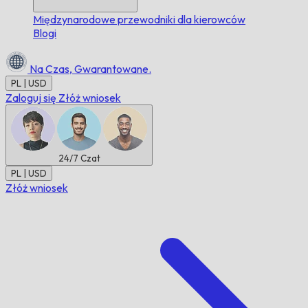
Międzynarodowe przewodniki dla kierowców
Blogi
Na Czas,
Gwarantowane.
PL | USD
Zaloguj się
Złóż wniosek
24/7
Czat
PL | USD
Złóż wniosek