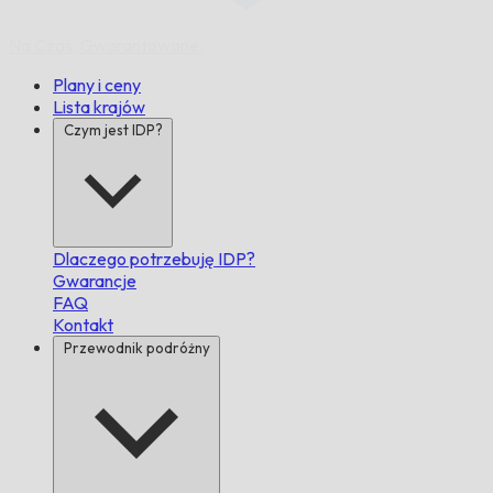
Na Czas,
Gwarantowane.
Plany i ceny
Lista krajów
Czym jest IDP?
Dlaczego potrzebuję IDP?
Gwarancje
FAQ
Kontakt
Przewodnik podróżny