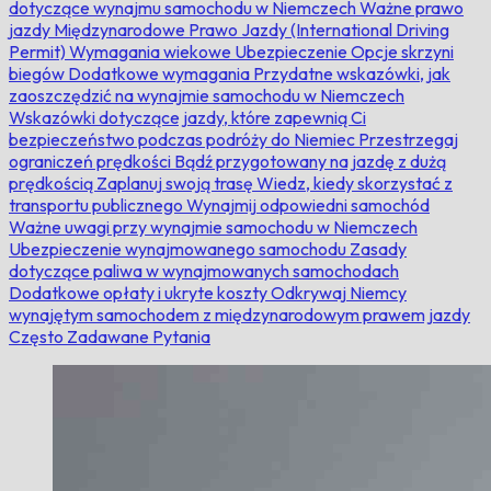
dotyczące wynajmu samochodu w Niemczech
Ważne prawo
jazdy
Międzynarodowe Prawo Jazdy (International Driving
Permit)
Wymagania wiekowe
Ubezpieczenie
Opcje skrzyni
biegów
Dodatkowe wymagania
Przydatne wskazówki, jak
zaoszczędzić na wynajmie samochodu w Niemczech
Wskazówki dotyczące jazdy, które zapewnią Ci
bezpieczeństwo podczas podróży do Niemiec
Przestrzegaj
ograniczeń prędkości
Bądź przygotowany na jazdę z dużą
prędkością
Zaplanuj swoją trasę
Wiedz, kiedy skorzystać z
transportu publicznego
Wynajmij odpowiedni samochód
Ważne uwagi przy wynajmie samochodu w Niemczech
Ubezpieczenie wynajmowanego samochodu
Zasady
dotyczące paliwa w wynajmowanych samochodach
Dodatkowe opłaty i ukryte koszty
Odkrywaj Niemcy
wynajętym samochodem z międzynarodowym prawem jazdy
Często Zadawane Pytania