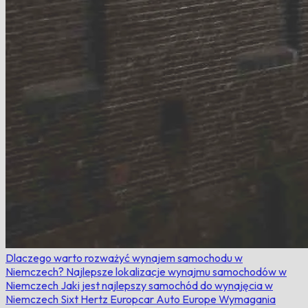
Dlaczego warto rozważyć wynajem samochodu w
Niemczech?
Najlepsze lokalizacje wynajmu samochodów w
Niemczech
Jaki jest najlepszy samochód do wynajęcia w
Niemczech
Sixt
Hertz
Europcar
Auto Europe
Wymagania