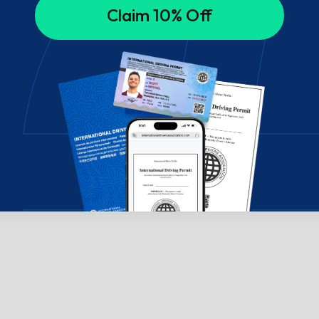
Claim 10% Off
di aiuto? Chatta con noi!