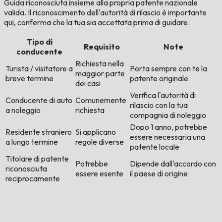
Guida riconosciuta insieme alla propria patente nazionale
valida. Il riconoscimento dell'autorità di rilascio è importante
qui, conferma che la tua sia accettata prima di guidare.
Tipo di
Requisito
Note
conducente
Richiesta nella
Turista / visitatore a
Porta sempre con te la
maggior parte
breve termine
patente originale
dei casi
Verifica l'autorità di
Conducente di auto
Comunemente
rilascio con la tua
a noleggio
richiesta
compagnia di noleggio
Dopo 1 anno, potrebbe
Residente straniero
Si applicano
essere necessaria una
a lungo termine
regole diverse
patente locale
Titolare di patente
Potrebbe
Dipende dall'accordo con
riconosciuta
essere esente
il paese di origine
reciprocamente