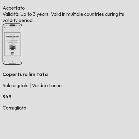
Accettato
Validità: Up to 3 years
·
Valid in multiple countries during its
validity period
Copertura limitata
Solo digitale
|
Validità 1 anno
$49
Consigliato