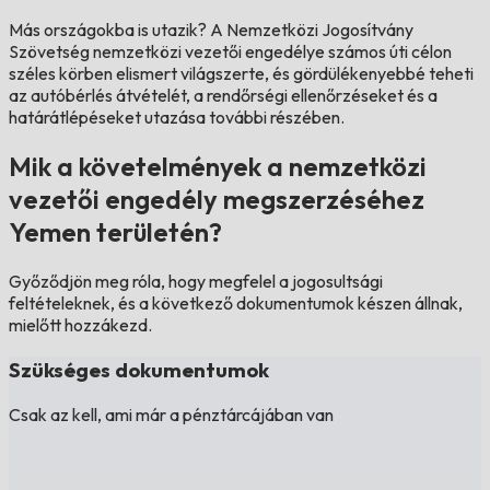
Más országokba is utazik?
A Nemzetközi Jogosítvány
Szövetség nemzetközi vezetői engedélye számos úti célon
széles körben elismert világszerte, és gördülékenyebbé teheti
az autóbérlés átvételét, a rendőrségi ellenőrzéseket és a
határátlépéseket utazása további részében.
Mik a követelmények a nemzetközi
vezetői engedély megszerzéséhez
Yemen területén?
Győződjön meg róla, hogy megfelel a jogosultsági
feltételeknek, és a következő dokumentumok készen állnak,
mielőtt hozzákezd.
Szükséges dokumentumok
Csak az kell, ami már a pénztárcájában van