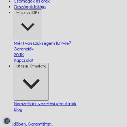
Csomagok és árak
Országok listája
Mi az az IDP?
Miért van szükségem IDP-re?
Garanciák
GYIK
Kapcsolat
Utazási útmutató
Nemzetközi vezetési útmutatók
Blog
Időben,
Garantáltan.