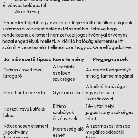
Érvényes belépéstől
Akár 3 évig
Yemen legfeljebb egy évig engedélyezi külföldi állampolgárok
számára a vezetést belépéstől számítva, feltéve hogy
rendelkeznek elismert nemzetközi jogosítvánnyal érvényes
hazai engedélyük mellett. A kiállító hatóság elismerése itt
számít – vezetés előtt ellenőrizze, hogy az Öné elfogadott-e.
Járművezető típusa
Követelmény
Megjegyzések
A legtöbb
Turista / rövid távú
Az eredeti engedélyt
esetben
látogató
mindig tartsa magánál
szükséges
A kiállító hatóságot
Bérelt autót vezető
Gyakran előírt
egyeztesse a
kölcsönzővel
Eltérő
1 év után helyi
Hosszú távú külföldi
szabályok
jogosítvány szükséges
lakos
érvényesek
lehet
Kölcsönösen elismert
A származási ország
Mentesség alá
jogosítvány
megállapodásától
eshet