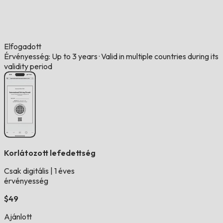
Elfogadott
Érvényesség: Up to 3 years
·
Valid in multiple countries during its
validity period
Korlátozott lefedettség
Csak digitális
|
1 éves
érvényesség
$49
Ajánlott