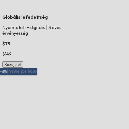
Globális lefedettség
Nyomtatott + digitális
|
3 éves
érvényesség
$79
$149
Kezdje el