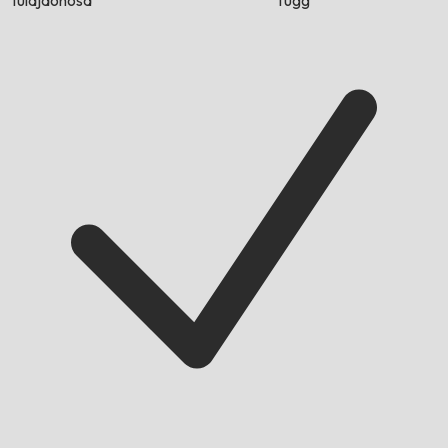
tulajdonosa
függ