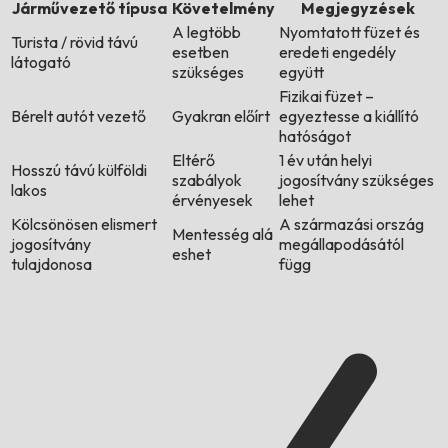
Járművezető típusa
Követelmény
Megjegyzések
A legtöbb
Nyomtatott füzet és
Turista / rövid távú
esetben
eredeti engedély
látogató
szükséges
együtt
Fizikai füzet –
Bérelt autót vezető
Gyakran előírt
egyeztesse a kiállító
hatóságot
Eltérő
1 év után helyi
Hosszú távú külföldi
szabályok
jogosítvány szükséges
lakos
érvényesek
lehet
Kölcsönösen elismert
A származási ország
Mentesség alá
jogosítvány
megállapodásától
eshet
tulajdonosa
függ