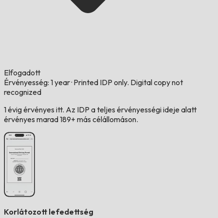
Elfogadott
Érvényesség: 1 year
·
Printed IDP only. Digital copy not
recognized
1 évig érvényes itt. Az IDP a teljes érvényességi ideje alatt
érvényes marad 189+ más célállomáson.
Korlátozott lefedettség