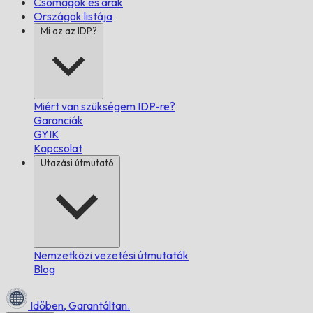
Csomagok és árak
Országok listája
Mi az az IDP?
Miért van szükségem IDP-re?
Garanciák
GYIK
Kapcsolat
Utazási útmutató
Nemzetközi vezetési útmutatók
Blog
Időben,
Garantáltan.