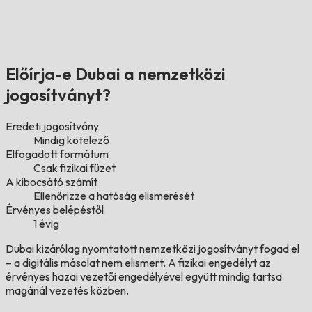
Előírja-e Dubai a nemzetközi
jogosítványt?
Eredeti jogosítvány
Mindig kötelező
Elfogadott formátum
Csak fizikai füzet
A kibocsátó számít
Ellenőrizze a hatóság elismerését
Érvényes belépéstől
1 évig
Dubai kizárólag nyomtatott nemzetközi jogosítványt fogad el
– a digitális másolat nem elismert. A fizikai engedélyt az
érvényes hazai vezetői engedélyével együtt mindig tartsa
magánál vezetés közben.