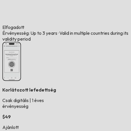
Elfogadott
Érvényesség: Up to 3 years
·
Valid in multiple countries during its
validity period
Korlátozott lefedettség
Csak digitális
|
1 éves
érvényesség
$49
Ajánlott