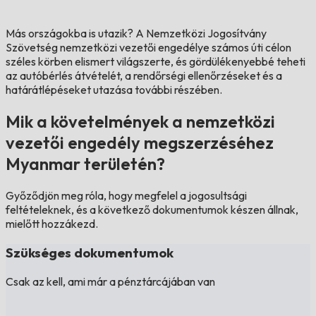
Más országokba is utazik?
A Nemzetközi Jogosítvány
Szövetség nemzetközi vezetői engedélye számos úti célon
széles körben elismert világszerte, és gördülékenyebbé teheti
az autóbérlés átvételét, a rendőrségi ellenőrzéseket és a
határátlépéseket utazása további részében.
Mik a követelmények a nemzetközi
vezetői engedély megszerzéséhez
Myanmar területén?
Győződjön meg róla, hogy megfelel a jogosultsági
feltételeknek, és a következő dokumentumok készen állnak,
mielőtt hozzákezd.
Szükséges dokumentumok
Csak az kell, ami már a pénztárcájában van