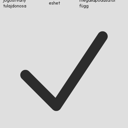
jogosítvány
megállapodásától
eshet
tulajdonosa
függ