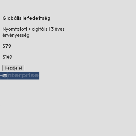
Globális lefedettség
Nyomtatott + digitális
|
3 éves
érvényesség
$79
$149
Kezdje el