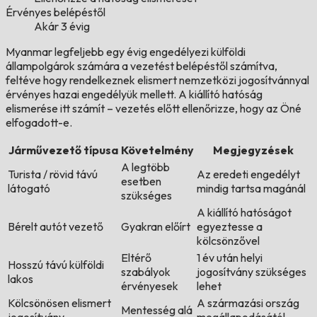
Érvényes belépéstől
Akár 3 évig
Myanmar legfeljebb egy évig engedélyezi külföldi
állampolgárok számára a vezetést belépéstől számítva,
feltéve hogy rendelkeznek elismert nemzetközi jogosítvánnyal
érvényes hazai engedélyük mellett. A kiállító hatóság
elismerése itt számít – vezetés előtt ellenőrizze, hogy az Öné
elfogadott-e.
Járművezető típusa
Követelmény
Megjegyzések
A legtöbb
Turista / rövid távú
Az eredeti engedélyt
esetben
látogató
mindig tartsa magánál
szükséges
A kiállító hatóságot
Bérelt autót vezető
Gyakran előírt
egyeztesse a
kölcsönzővel
Eltérő
1 év után helyi
Hosszú távú külföldi
szabályok
jogosítvány szükséges
lakos
érvényesek
lehet
Kölcsönösen elismert
A származási ország
Mentesség alá