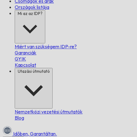
Csomagok és árak
Országok listája
Mi az az IDP?
Miért van szükségem IDP-re?
Garanciák
GYIK
Kapcsolat
Utazási útmutató
Nemzetközi vezetési útmutatók
Blog
Időben,
Garantáltan.