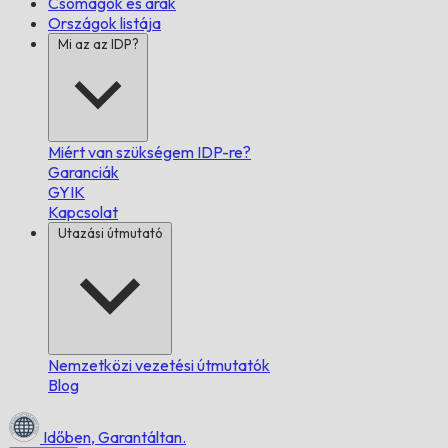
Csomagok és árak
Országok listája
Mi az az IDP?
Miért van szükségem IDP-re?
Garanciák
GYIK
Kapcsolat
Utazási útmutató
Nemzetközi vezetési útmutatók
Blog
Időben,
Garantáltan.