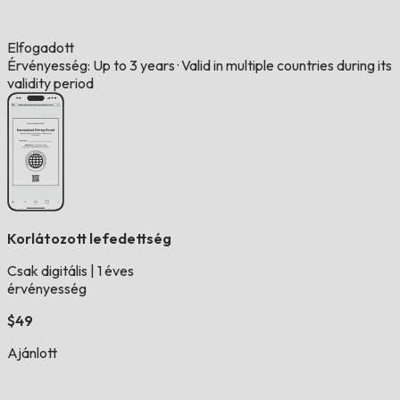
Elfogadott
Érvényesség: Up to 3 years
·
Valid in multiple countries during its
validity period
Korlátozott lefedettség
Csak digitális
|
1 éves
érvényesség
$49
Ajánlott