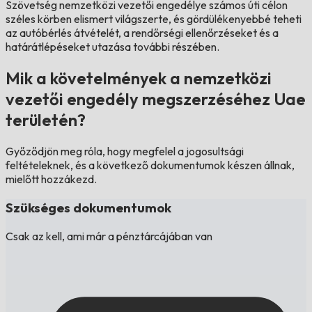
Szövetség nemzetközi vezetői engedélye számos úti célon
széles körben elismert világszerte, és gördülékenyebbé teheti
az autóbérlés átvételét, a rendőrségi ellenőrzéseket és a
határátlépéseket utazása további részében.
Mik a követelmények a nemzetközi
vezetői engedély megszerzéséhez Uae
területén?
Győződjön meg róla, hogy megfelel a jogosultsági
feltételeknek, és a következő dokumentumok készen állnak,
mielőtt hozzákezd.
Szükséges dokumentumok
Csak az kell, ami már a pénztárcájában van