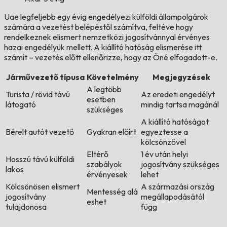
Uae legfeljebb egy évig engedélyezi külföldi állampolgárok
számára a vezetést belépéstől számítva, feltéve hogy
rendelkeznek elismert nemzetközi jogosítvánnyal érvényes
hazai engedélyük mellett. A kiállító hatóság elismerése itt
számít – vezetés előtt ellenőrizze, hogy az Öné elfogadott-e.
Járművezető típusa
Követelmény
Megjegyzések
A legtöbb
Turista / rövid távú
Az eredeti engedélyt
esetben
látogató
mindig tartsa magánál
szükséges
A kiállító hatóságot
Bérelt autót vezető
Gyakran előírt
egyeztesse a
kölcsönzővel
Eltérő
1 év után helyi
Hosszú távú külföldi
szabályok
jogosítvány szükséges
lakos
érvényesek
lehet
Kölcsönösen elismert
A származási ország
Mentesség alá
jogosítvány
megállapodásától
eshet
tulajdonosa
függ