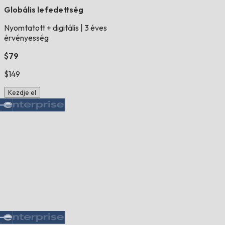
Globális lefedettség
Nyomtatott + digitális
|
3 éves
érvényesség
$79
$149
Kezdje el