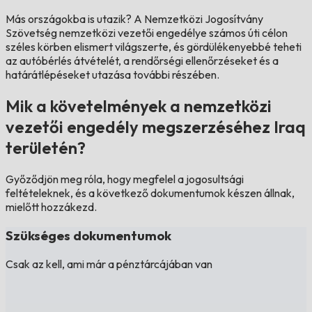
Más országokba is utazik?
A Nemzetközi Jogosítvány
Szövetség nemzetközi vezetői engedélye számos úti célon
széles körben elismert világszerte, és gördülékenyebbé teheti
az autóbérlés átvételét, a rendőrségi ellenőrzéseket és a
határátlépéseket utazása további részében.
Mik a követelmények a nemzetközi
vezetői engedély megszerzéséhez Iraq
területén?
Győződjön meg róla, hogy megfelel a jogosultsági
feltételeknek, és a következő dokumentumok készen állnak,
mielőtt hozzákezd.
Szükséges dokumentumok
Csak az kell, ami már a pénztárcájában van