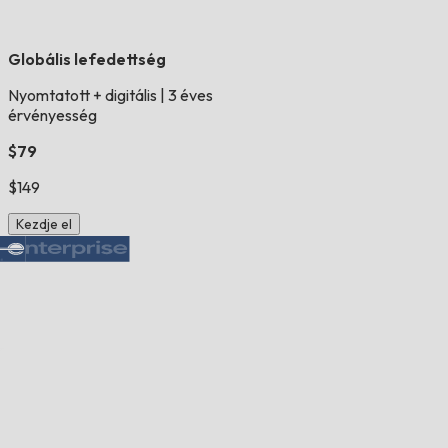
Globális lefedettség
Nyomtatott + digitális
|
3 éves
érvényesség
$79
$149
Kezdje el