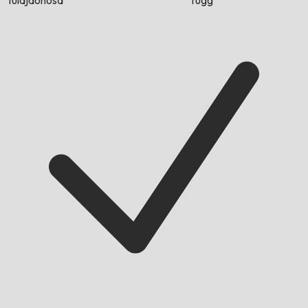
tulajdonosa
függ