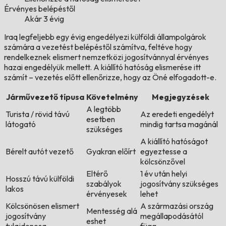
Érvényes belépéstől
Akár 3 évig
Iraq legfeljebb egy évig engedélyezi külföldi állampolgárok
számára a vezetést belépéstől számítva, feltéve hogy
rendelkeznek elismert nemzetközi jogosítvánnyal érvényes
hazai engedélyük mellett. A kiállító hatóság elismerése itt
számít – vezetés előtt ellenőrizze, hogy az Öné elfogadott-e.
Járművezető típusa
Követelmény
Megjegyzések
A legtöbb
Turista / rövid távú
Az eredeti engedélyt
esetben
látogató
mindig tartsa magánál
szükséges
A kiállító hatóságot
Bérelt autót vezető
Gyakran előírt
egyeztesse a
kölcsönzővel
Eltérő
1 év után helyi
Hosszú távú külföldi
szabályok
jogosítvány szükséges
lakos
érvényesek
lehet
Kölcsönösen elismert
A származási ország
Mentesség alá
jogosítvány
megállapodásától
eshet