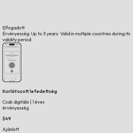
Elfogadott
Érvényesség: Up to 3 years
·
Valid in multiple countries during its
validity period
Korlátozott lefedettség
Csak digitális
|
1 éves
érvényesség
$49
Ajánlott