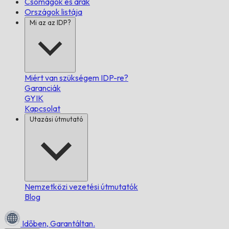
Csomagok és árak
Országok listája
Mi az az IDP?
Miért van szükségem IDP-re?
Garanciák
GYIK
Kapcsolat
Utazási útmutató
Nemzetközi vezetési útmutatók
Blog
Időben,
Garantáltan.