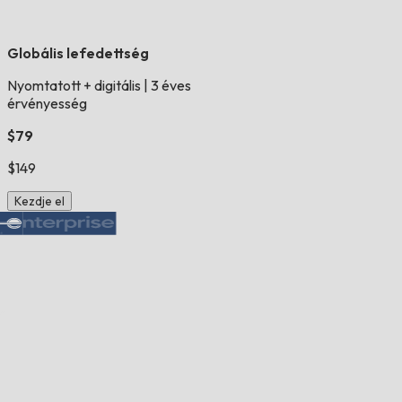
Globális lefedettség
Nyomtatott + digitális
|
3 éves
érvényesség
$79
$149
Kezdje el