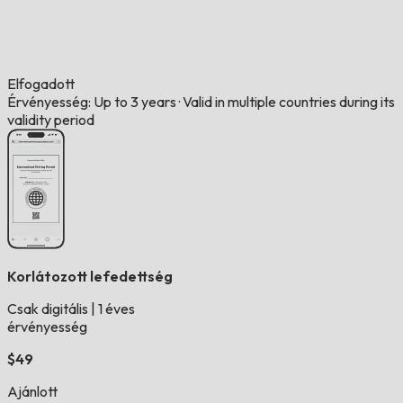
Elfogadott
Érvényesség: Up to 3 years
·
Valid in multiple countries during its
validity period
Korlátozott lefedettség
Csak digitális
|
1 éves
érvényesség
$49
Ajánlott