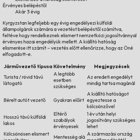
Érvényes belépéstől
Akár 3 évig
Kyrgyzstan legfeljebb egy évig engedélyezi külföldi
állampolgárok számára a vezetést belépéstől számítva,
feltéve hogy rendelkeznek elismert nemzetközi jogosítvánnyal
érvényes hazai engedélyük mellett. A kiállító hatóság
elismerése itt számít – vezetés előtt ellenőrizze, hogy az Öné
elfogadott-e.
Járművezető típusa
Követelmény
Megjegyzések
A legtöbb
Turista / rövid távú
Az eredeti engedélyt
esetben
látogató
mindig tartsa magánál
szükséges
A kiállító hatóságot
Bérelt autót vezető
Gyakran előírt
egyeztesse a
kölcsönzővel
Eltérő
1 év után helyi
Hosszú távú külföldi
szabályok
jogosítvány szükséges
lakos
érvényesek
lehet
Kölcsönösen elismert
A származási ország
Mentesség alá