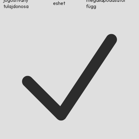
jogosítvány
megállapodásától
eshet
tulajdonosa
függ