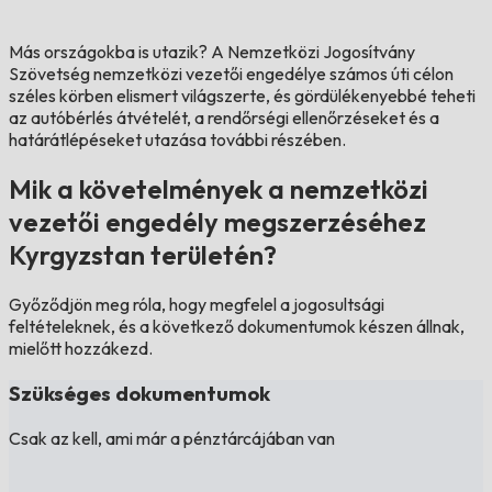
Más országokba is utazik?
A Nemzetközi Jogosítvány
Szövetség nemzetközi vezetői engedélye számos úti célon
széles körben elismert világszerte, és gördülékenyebbé teheti
az autóbérlés átvételét, a rendőrségi ellenőrzéseket és a
határátlépéseket utazása további részében.
Mik a követelmények a nemzetközi
vezetői engedély megszerzéséhez
Kyrgyzstan területén?
Győződjön meg róla, hogy megfelel a jogosultsági
feltételeknek, és a következő dokumentumok készen állnak,
mielőtt hozzákezd.
Szükséges dokumentumok
Csak az kell, ami már a pénztárcájában van