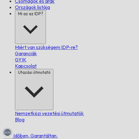
Csomagok és árak
Országok listája
Mi az az IDP?
Miért van szükségem IDP-re?
Garanciák
GYIK
Kapcsolat
Utazási útmutató
Nemzetközi vezetési útmutatók
Blog
Időben,
Garantáltan.