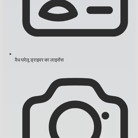
वैध घरेलू ड्राइवर का लाइसेंस