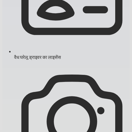
वैध घरेलू ड्राइवर का लाइसेंस