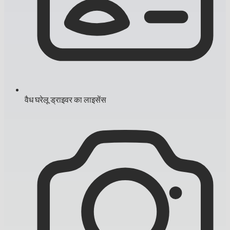
वैध घरेलू ड्राइवर का लाइसेंस