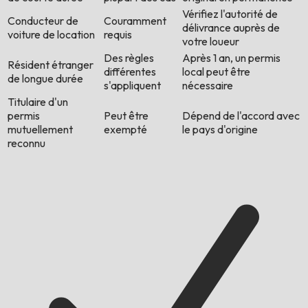
Vérifiez l'autorité de
Conducteur de
Couramment
délivrance auprès de
voiture de location
requis
votre loueur
Des règles
Après 1 an, un permis
Résident étranger
différentes
local peut être
de longue durée
s'appliquent
nécessaire
Titulaire d'un
permis
Peut être
Dépend de l'accord avec
mutuellement
exempté
le pays d'origine
reconnu