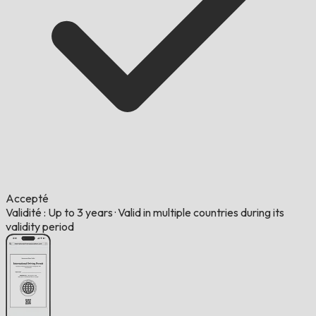
Accepté
Validité : Up to 3 years
·
Valid in multiple countries during its
validity period