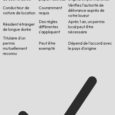
Vérifiez l'autorité de
Conducteur de
Couramment
délivrance auprès de
voiture de location
requis
votre loueur
Des règles
Après 1 an, un permis
Résident étranger
différentes
local peut être
de longue durée
s'appliquent
nécessaire
Titulaire d'un
permis
Peut être
Dépend de l'accord avec
mutuellement
exempté
le pays d'origine
reconnu