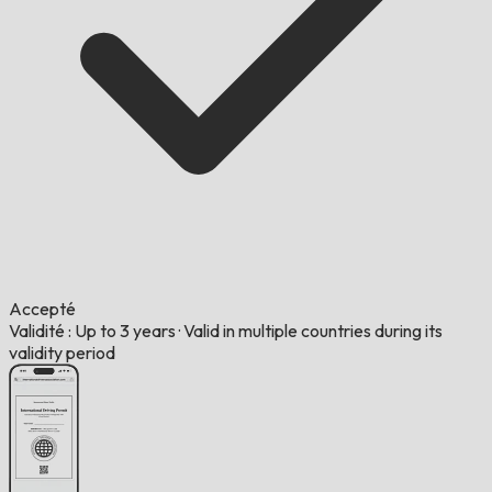
Accepté
Validité : Up to 3 years
·
Valid in multiple countries during its
validity period