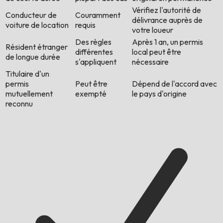
Vérifiez l'autorité de
Conducteur de
Couramment
délivrance auprès de
voiture de location
requis
votre loueur
Des règles
Après 1 an, un permis
Résident étranger
différentes
local peut être
de longue durée
s'appliquent
nécessaire
Titulaire d'un
permis
Peut être
Dépend de l'accord avec
mutuellement
exempté
le pays d'origine
reconnu