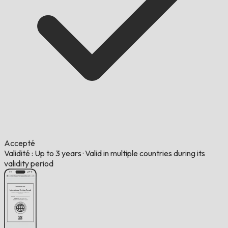
Accepté
Validité : Up to 3 years
·
Valid in multiple countries during its
validity period