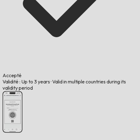
Accepté
Validité : Up to 3 years
·
Valid in multiple countries during its
validity period