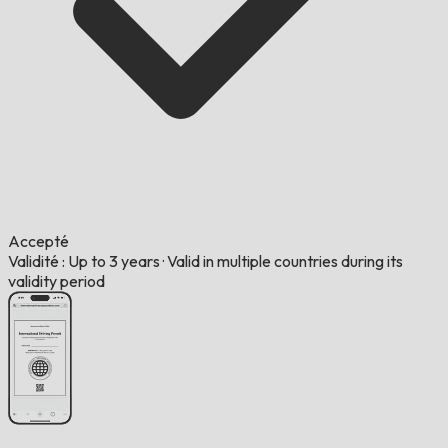
Accepté
Validité : Up to 3 years
·
Valid in multiple countries during its
validity period