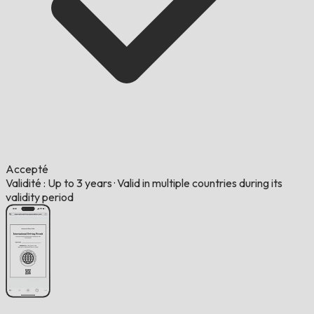
Accepté
Validité : Up to 3 years
·
Valid in multiple countries during its
validity period