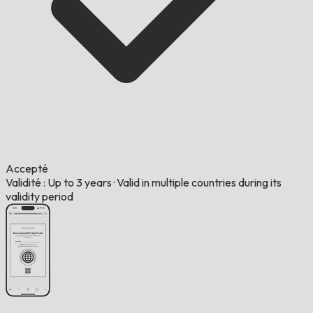
Accepté
Validité : Up to 3 years
·
Valid in multiple countries during its
validity period