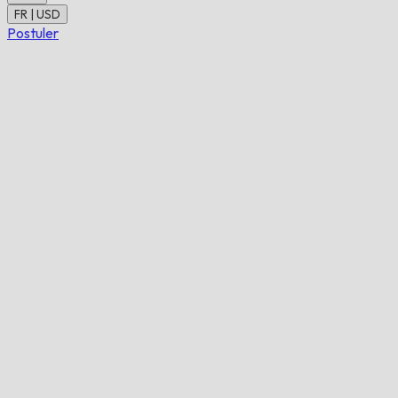
FR | USD
Postuler