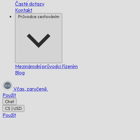
Časté dotazy
Kontakt
Průvodce cestováním
Mezinárodní průvodci řízením
Blog
Včas,
zaručeně.
Použít
Chat
CS | USD
Použít