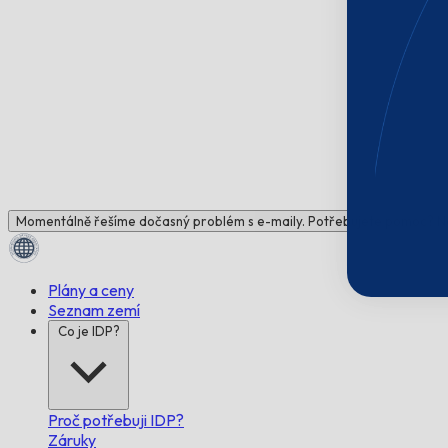
Momentálně řešíme dočasný problém s e-maily. Potřebujete pomoc? N
Plány a ceny
Seznam zemí
Co je IDP?
Proč potřebuji IDP?
Záruky