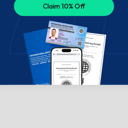
Claim 10% Off
apište nám!